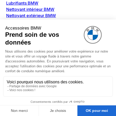
Lubrifiants BMW
Nettoyant intérieur BMW
Nettoyant extérieur BMW
Pièces détachées BMW
Alimentation Carburant BMW
Boitier papillon BMW
Faisceau de câble pour réservoir avec pompe
d'aspiration BMW
Injecteur BMW
Pompe à carburant BMW
Pompe diesel BMW
Allumage / Préchauffage BMW
Bobines d'allumage BMW
Boitier de préchauffage BMW
Bougie de préchauffage BMW
Amortissement BMW
Amortisseurs BMW
Amortisseur de vibrations BMW
Cassette de ressort en roulé BMW