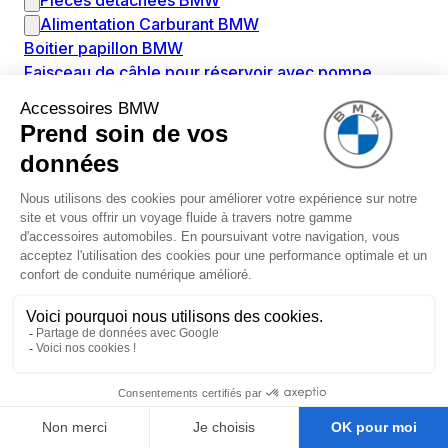
Pièces détachées BMW
Alimentation Carburant BMW
Boitier papillon BMW
Faisceau de câble pour réservoir avec pompe
d'aspiration BMW
Injecteur BMW
Pompe à carburant BMW
Pompe diesel BMW
Allumage / Préchauffage BMW
Bobines d'allumage BMW
Boitier de préchauffage BMW
Bougie de préchauffage BMW
Amortissement BMW
Amortisseurs BMW
Amortisseur de vibrations BMW
Cassette de ressort en roulé BMW
Kit de réparation amortisseur BMW
Ressort hélicoïdal BMW
Boîte de vitesse BMW