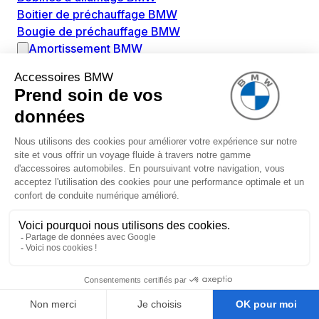
Boitier de préchauffage BMW
Bougie de préchauffage BMW
Amortissement BMW
Amortisseurs BMW
Amortisseur de vibrations BMW
Cassette de ressort en roulé BMW
Kit de réparation amortisseur BMW
Ressort hélicoïdal BMW
Boîte de vitesse BMW
Adaptateur pièce de montage boîte de vitesse BMW
Capteurs BMW
Capteur ABS BMW
Capteur à ultrasons BMW
Capteur d'arbre à cames BMW
Capteur de niveau d'huile BMW
Capteur de pression de gaz d'échappement BMW
Débimètre d'air BMW
Émetteur de contrôle de pression RDC BMW