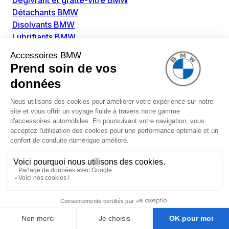
Dégivrant et gratte-vitre BMW
Détachants BMW
Disolvants BMW
Lubrifiants BMW
Nettoyant intérieur BMW
Nettoyant extérieur BMW
Pièces détachées BMW
Alimentation Carburant BMW
Boitier papillon BMW
Faisceau de câble pour réservoir avec pompe
d'aspiration BMW
Injecteur BMW
Pompe à carburant BMW
Pompe diesel BMW
Allumage / Préchauffage BMW
Bobines d'allumage BMW
Boitier de préchauffage BMW
Bougie de préchauffage BMW
Amortissement BMW