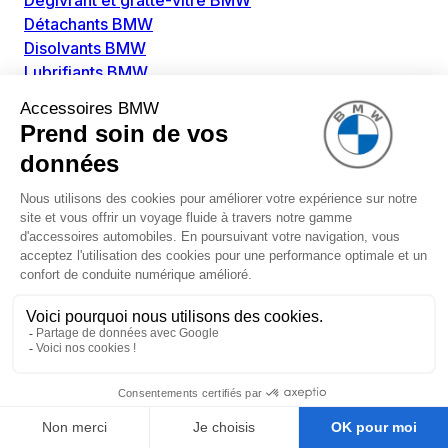
Dégivrant et gratte-vitre BMW
Détachants BMW
Disolvants BMW
Lubrifiants BMW
Nettoyant intérieur BMW
Nettoyant extérieur BMW
Pièces détachées BMW
Alimentation Carburant BMW
Boitier papillon BMW
Faisceau de câble pour réservoir avec pompe
d'aspiration BMW
Injecteur BMW
Pompe à carburant BMW
Pompe diesel BMW
Allumage / Préchauffage BMW
Bobines d'allumage BMW
Boitier de préchauffage BMW
Bougie de préchauffage BMW
Amortissement BMW