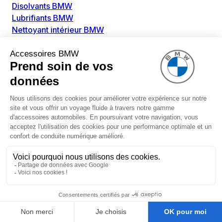
Disolvants BMW
Lubrifiants BMW
Nettoyant intérieur BMW
Nettoyant extérieur BMW
Pièces détachées BMW
Alimentation Carburant BMW
Boitier papillon BMW
Faisceau de câble pour réservoir avec pompe
d'aspiration BMW
Injecteur BMW
Pompe à carburant BMW
Pompe diesel BMW
Allumage / Préchauffage BMW
Bobines d'allumage BMW
Boitier de préchauffage BMW
Bougie de préchauffage BMW
Amortissement BMW
Amortisseurs BMW
Amortisseur de vibrations BMW