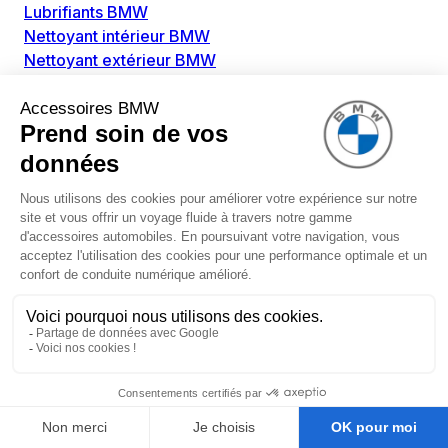
Lubrifiants BMW
Nettoyant intérieur BMW
Nettoyant extérieur BMW
Pièces détachées BMW
Alimentation Carburant BMW
Boitier papillon BMW
Faisceau de câble pour réservoir avec pompe
d'aspiration BMW
Injecteur BMW
Pompe à carburant BMW
Pompe diesel BMW
Allumage / Préchauffage BMW
Bobines d'allumage BMW
Boitier de préchauffage BMW
Bougie de préchauffage BMW
Amortissement BMW
Amortisseurs BMW
Amortisseur de vibrations BMW
Cassette de ressort en roulé BMW