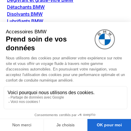
Dégivrant et gratte-vitre BMW
Détachants BMW
Disolvants BMW
Lubrifiants BMW
Nettoyant intérieur BMW
Nettoyant extérieur BMW
Pièces détachées BMW
Alimentation Carburant BMW
Boitier papillon BMW
Faisceau de câble pour réservoir avec pompe
d'aspiration BMW
Injecteur BMW
Pompe à carburant BMW
Pompe diesel BMW
Allumage / Préchauffage BMW
Bobines d'allumage BMW
Boitier de préchauffage BMW
Bougie de préchauffage BMW
Amortissement BMW