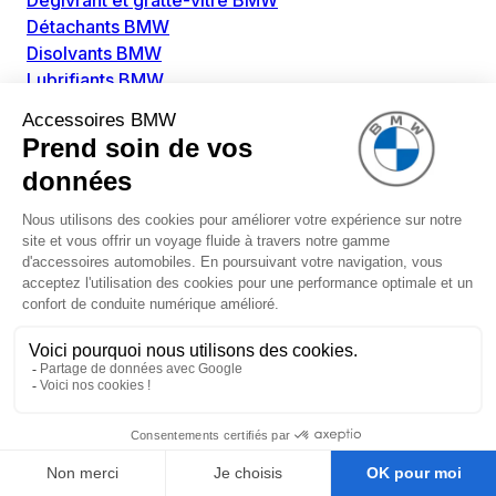
Dégivrant et gratte-vitre BMW
Détachants BMW
Disolvants BMW
Lubrifiants BMW
Nettoyant intérieur BMW
Nettoyant extérieur BMW
Pièces détachées BMW
Alimentation Carburant BMW
Boitier papillon BMW
Faisceau de câble pour réservoir avec pompe
d'aspiration BMW
Injecteur BMW
Pompe à carburant BMW
Pompe diesel BMW
Allumage / Préchauffage BMW
Bobines d'allumage BMW
Boitier de préchauffage BMW
Bougie de préchauffage BMW
Amortissement BMW