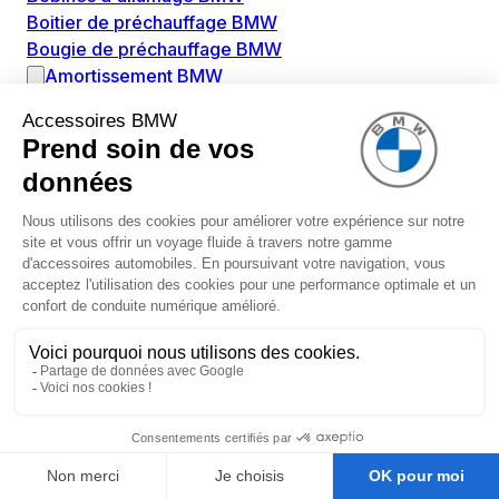
Boitier de préchauffage BMW
Bougie de préchauffage BMW
Amortissement BMW
Amortisseurs BMW
Amortisseur de vibrations BMW
Cassette de ressort en roulé BMW
Kit de réparation amortisseur BMW
Ressort hélicoïdal BMW
Boîte de vitesse BMW
Adaptateur pièce de montage boîte de vitesse BMW
Capteurs BMW
Capteur ABS BMW
Capteur à ultrasons BMW
Capteur d'arbre à cames BMW
Capteur de niveau d'huile BMW
Capteur de pression de gaz d'échappement BMW
Débimètre d'air BMW
Émetteur de contrôle de pression RDC BMW