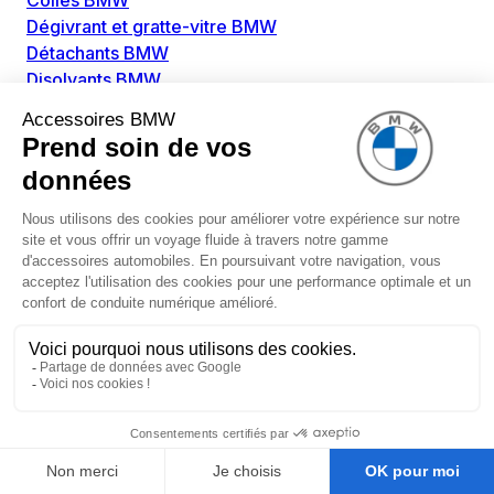
Colles BMW
Dégivrant et gratte-vitre BMW
Détachants BMW
Disolvants BMW
Lubrifiants BMW
Nettoyant intérieur BMW
Nettoyant extérieur BMW
Pièces détachées BMW
Alimentation Carburant BMW
Boitier papillon BMW
Faisceau de câble pour réservoir avec pompe
d'aspiration BMW
Injecteur BMW
Pompe à carburant BMW
Pompe diesel BMW
Allumage / Préchauffage BMW
Bobines d'allumage BMW
Boitier de préchauffage BMW
Bougie de préchauffage BMW