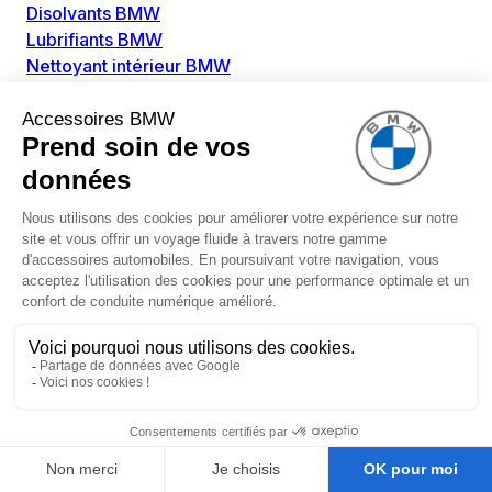
Disolvants BMW
Lubrifiants BMW
Nettoyant intérieur BMW
Nettoyant extérieur BMW
Pièces détachées BMW
Alimentation Carburant BMW
Boitier papillon BMW
Faisceau de câble pour réservoir avec pompe
d'aspiration BMW
Injecteur BMW
Pompe à carburant BMW
Pompe diesel BMW
Allumage / Préchauffage BMW
Bobines d'allumage BMW
Boitier de préchauffage BMW
Bougie de préchauffage BMW
Amortissement BMW
Amortisseurs BMW
Amortisseur de vibrations BMW