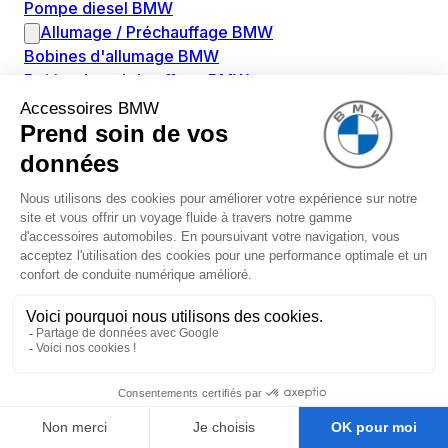
Pompe diesel BMW
Allumage / Préchauffage BMW
Bobines d'allumage BMW
Boitier de préchauffage BMW
Bougie de préchauffage BMW
Amortissement BMW
Amortisseurs BMW
Amortisseur de vibrations BMW
Cassette de ressort en roulé BMW
Kit de réparation amortisseur BMW
Ressort hélicoïdal BMW
Boîte de vitesse BMW
Adaptateur pièce de montage boîte de vitesse BMW
Capteurs BMW
Capteur ABS BMW
Capteur à ultrasons BMW
Capteur d'arbre à cames BMW
Capteur de niveau d'huile BMW
Capteur de pression de gaz d'échappement BMW