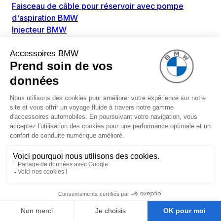
Faisceau de câble pour réservoir avec pompe
d'aspiration BMW
Injecteur BMW
Pompe à carburant BMW
Pompe diesel BMW
Allumage / Préchauffage BMW
Bobines d'allumage BMW
Boitier de préchauffage BMW
Bougie de préchauffage BMW
Amortissement BMW
Amortisseurs BMW
Amortisseur de vibrations BMW
Cassette de ressort en roulé BMW
Kit de réparation amortisseur BMW
Ressort hélicoïdal BMW
Boîte de vitesse BMW
Adaptateur pièce de montage boîte de vitesse BMW
Capteurs BMW
Capteur ABS BMW