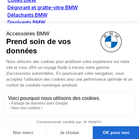
Colles BMW
Dégivrant et gratte-vitre BMW
Détachants BMW
Disolvants BMW
Lubrifiants BMW
Nettoyant intérieur BMW
Nettoyant extérieur BMW
Pièces détachées BMW
Alimentation Carburant BMW
Boitier papillon BMW
Faisceau de câble pour réservoir avec pompe
d'aspiration BMW
Injecteur BMW
Pompe à carburant BMW
Pompe diesel BMW
Allumage / Préchauffage BMW
Bobines d'allumage BMW
Boitier de préchauffage BMW
Bougie de préchauffage BMW