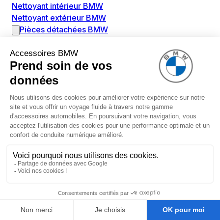
Nettoyant intérieur BMW
Nettoyant extérieur BMW
Pièces détachées BMW
Alimentation Carburant BMW
Boitier papillon BMW
Faisceau de câble pour réservoir avec pompe
d'aspiration BMW
Injecteur BMW
Pompe à carburant BMW
Pompe diesel BMW
Allumage / Préchauffage BMW
Bobines d'allumage BMW
Boitier de préchauffage BMW
Bougie de préchauffage BMW
Amortissement BMW
Amortisseurs BMW
Amortisseur de vibrations BMW
Cassette de ressort en roulé BMW
Kit de réparation amortisseur BMW