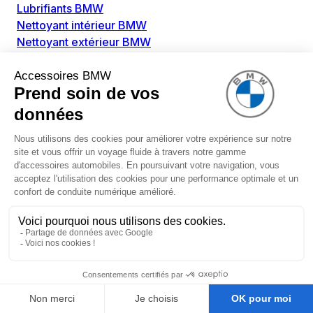
Lubrifiants BMW
Nettoyant intérieur BMW
Nettoyant extérieur BMW
Pièces détachées BMW
Alimentation Carburant BMW
Boitier papillon BMW
Faisceau de câble pour réservoir avec pompe
d'aspiration BMW
Injecteur BMW
Pompe à carburant BMW
Pompe diesel BMW
Allumage / Préchauffage BMW
Bobines d'allumage BMW
Boitier de préchauffage BMW
Bougie de préchauffage BMW
Amortissement BMW
Amortisseurs BMW
Amortisseur de vibrations BMW
Cassette de ressort en roulé BMW