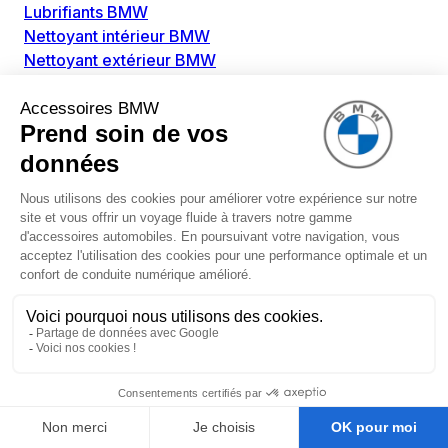
Lubrifiants BMW
Nettoyant intérieur BMW
Nettoyant extérieur BMW
Pièces détachées BMW
Alimentation Carburant BMW
Boitier papillon BMW
Faisceau de câble pour réservoir avec pompe
d'aspiration BMW
Injecteur BMW
Pompe à carburant BMW
Pompe diesel BMW
Allumage / Préchauffage BMW
Bobines d'allumage BMW
Boitier de préchauffage BMW
Bougie de préchauffage BMW
Amortissement BMW
Amortisseurs BMW
Amortisseur de vibrations BMW
Cassette de ressort en roulé BMW