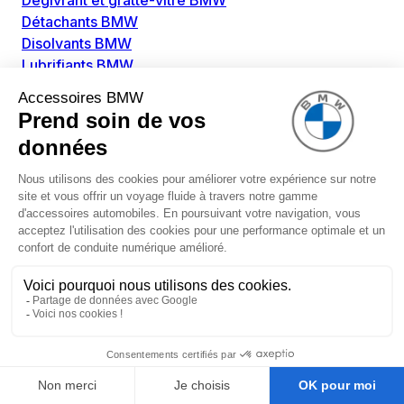
Dégivrant et gratte-vitre BMW
Détachants BMW
Disolvants BMW
Lubrifiants BMW
Nettoyant intérieur BMW
Nettoyant extérieur BMW
Pièces détachées BMW
Alimentation Carburant BMW
Boitier papillon BMW
Faisceau de câble pour réservoir avec pompe
d'aspiration BMW
Injecteur BMW
Pompe à carburant BMW
Pompe diesel BMW
Allumage / Préchauffage BMW
Bobines d'allumage BMW
Boitier de préchauffage BMW
Bougie de préchauffage BMW
Amortissement BMW