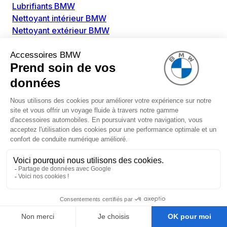
Lubrifiants BMW
Nettoyant intérieur BMW
Nettoyant extérieur BMW
Pièces détachées BMW
Alimentation Carburant BMW
Boitier papillon BMW
Faisceau de câble pour réservoir avec pompe
d'aspiration BMW
Injecteur BMW
Pompe à carburant BMW
Pompe diesel BMW
Allumage / Préchauffage BMW
Bobines d'allumage BMW
Boitier de préchauffage BMW
Bougie de préchauffage BMW
Amortissement BMW
Amortisseurs BMW
Amortisseur de vibrations BMW
Cassette de ressort en roulé BMW