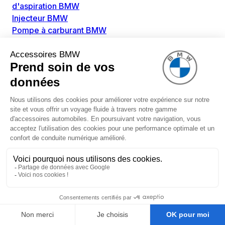
d'aspiration BMW
Injecteur BMW
Pompe à carburant BMW
Pompe diesel BMW
Allumage / Préchauffage BMW
Bobines d'allumage BMW
Boitier de préchauffage BMW
Bougie de préchauffage BMW
Amortissement BMW
Amortisseurs BMW
Amortisseur de vibrations BMW
Cassette de ressort en roulé BMW
Kit de réparation amortisseur BMW
Ressort hélicoïdal BMW
Boîte de vitesse BMW
Adaptateur pièce de montage boîte de vitesse BMW
Capteurs BMW
Capteur ABS BMW
Capteur à ultrasons BMW