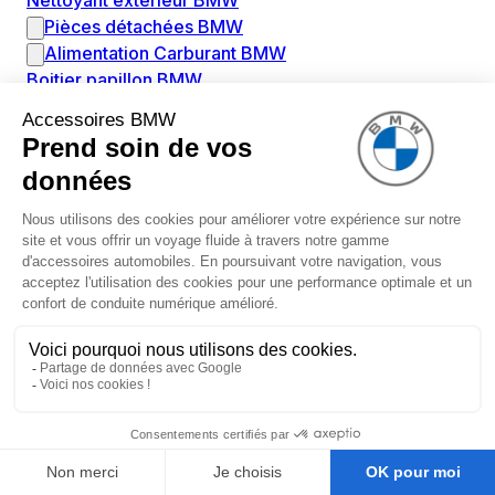
Nettoyant extérieur BMW
Pièces détachées BMW
Alimentation Carburant BMW
Boitier papillon BMW
Faisceau de câble pour réservoir avec pompe
d'aspiration BMW
Injecteur BMW
Pompe à carburant BMW
Pompe diesel BMW
Allumage / Préchauffage BMW
Bobines d'allumage BMW
Boitier de préchauffage BMW
Bougie de préchauffage BMW
Amortissement BMW
Amortisseurs BMW
Amortisseur de vibrations BMW
Cassette de ressort en roulé BMW
Kit de réparation amortisseur BMW
Ressort hélicoïdal BMW