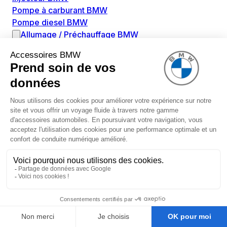
Pompe à carburant BMW
Pompe diesel BMW
Allumage / Préchauffage BMW
Bobines d'allumage BMW
Boitier de préchauffage BMW
Bougie de préchauffage BMW
Amortissement BMW
Amortisseurs BMW
Amortisseur de vibrations BMW
Cassette de ressort en roulé BMW
Kit de réparation amortisseur BMW
Ressort hélicoïdal BMW
Boîte de vitesse BMW
Adaptateur pièce de montage boîte de vitesse BMW
Capteurs BMW
Capteur ABS BMW
Capteur à ultrasons BMW
Capteur d'arbre à cames BMW