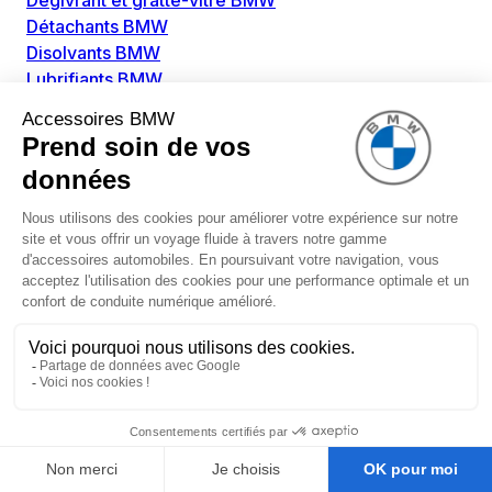
Dégivrant et gratte-vitre BMW
Détachants BMW
Disolvants BMW
Lubrifiants BMW
Nettoyant intérieur BMW
Nettoyant extérieur BMW
Pièces détachées BMW
Alimentation Carburant BMW
Boitier papillon BMW
Faisceau de câble pour réservoir avec pompe
d'aspiration BMW
Injecteur BMW
Pompe à carburant BMW
Pompe diesel BMW
Allumage / Préchauffage BMW
Bobines d'allumage BMW
Boitier de préchauffage BMW
Bougie de préchauffage BMW
Amortissement BMW