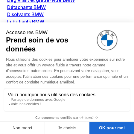
Dégivrant et gratte-vitre BMW
Détachants BMW
Disolvants BMW
Lubrifiants BMW
Nettoyant intérieur BMW
Nettoyant extérieur BMW
Pièces détachées BMW
Alimentation Carburant BMW
Boitier papillon BMW
Faisceau de câble pour réservoir avec pompe
d'aspiration BMW
Injecteur BMW
Pompe à carburant BMW
Pompe diesel BMW
Allumage / Préchauffage BMW
Bobines d'allumage BMW
Boitier de préchauffage BMW
Bougie de préchauffage BMW
Amortissement BMW