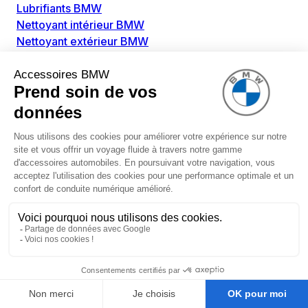
Lubrifiants BMW
Nettoyant intérieur BMW
Nettoyant extérieur BMW
Pièces détachées BMW
Alimentation Carburant BMW
Boitier papillon BMW
Faisceau de câble pour réservoir avec pompe
d'aspiration BMW
Injecteur BMW
Pompe à carburant BMW
Pompe diesel BMW
Allumage / Préchauffage BMW
Bobines d'allumage BMW
Boitier de préchauffage BMW
Bougie de préchauffage BMW
Amortissement BMW
Amortisseurs BMW
Amortisseur de vibrations BMW
Cassette de ressort en roulé BMW