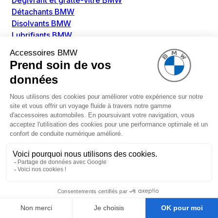
Dégivrant et gratte-vitre BMW
Détachants BMW
Disolvants BMW
Lubrifiants BMW
Nettoyant intérieur BMW
Nettoyant extérieur BMW
Pièces détachées BMW
Alimentation Carburant BMW
Boitier papillon BMW
Faisceau de câble pour réservoir avec pompe
d'aspiration BMW
Injecteur BMW
Pompe à carburant BMW
Pompe diesel BMW
Allumage / Préchauffage BMW
Bobines d'allumage BMW
Boitier de préchauffage BMW
Bougie de préchauffage BMW
Amortissement BMW