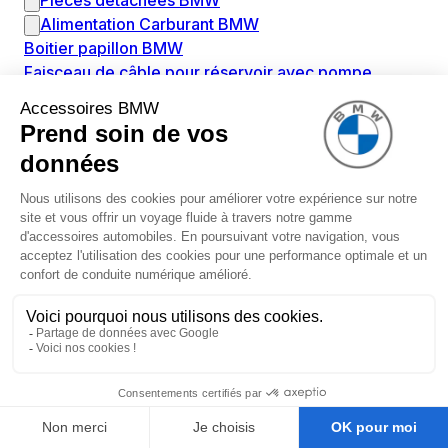
Pièces détachées BMW
Alimentation Carburant BMW
Boitier papillon BMW
Faisceau de câble pour réservoir avec pompe
d'aspiration BMW
Injecteur BMW
Pompe à carburant BMW
Pompe diesel BMW
Allumage / Préchauffage BMW
Bobines d'allumage BMW
Boitier de préchauffage BMW
Bougie de préchauffage BMW
Amortissement BMW
Amortisseurs BMW
Amortisseur de vibrations BMW
Cassette de ressort en roulé BMW
Kit de réparation amortisseur BMW
Ressort hélicoïdal BMW
Boîte de vitesse BMW