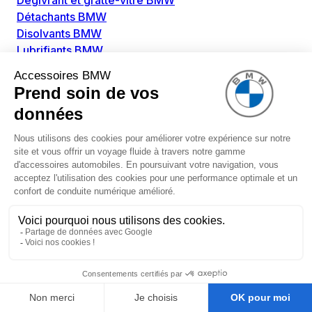
Dégivrant et gratte-vitre BMW
Détachants BMW
Disolvants BMW
Lubrifiants BMW
Nettoyant intérieur BMW
Nettoyant extérieur BMW
Pièces détachées BMW
Alimentation Carburant BMW
Boitier papillon BMW
Faisceau de câble pour réservoir avec pompe
d'aspiration BMW
Injecteur BMW
Pompe à carburant BMW
Pompe diesel BMW
Allumage / Préchauffage BMW
Bobines d'allumage BMW
Boitier de préchauffage BMW
Bougie de préchauffage BMW
Amortissement BMW