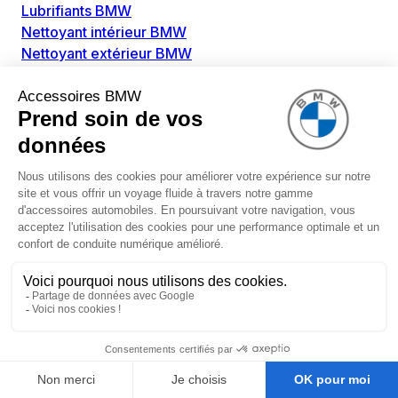
Lubrifiants BMW
Nettoyant intérieur BMW
Nettoyant extérieur BMW
Pièces détachées BMW
Alimentation Carburant BMW
Boitier papillon BMW
Faisceau de câble pour réservoir avec pompe
d'aspiration BMW
Injecteur BMW
Pompe à carburant BMW
Pompe diesel BMW
Allumage / Préchauffage BMW
Bobines d'allumage BMW
Boitier de préchauffage BMW
Bougie de préchauffage BMW
Amortissement BMW
Amortisseurs BMW
Amortisseur de vibrations BMW
Cassette de ressort en roulé BMW