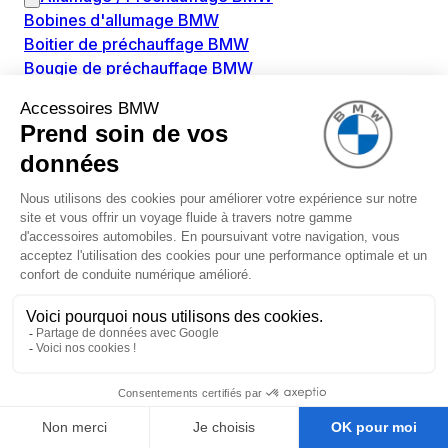
Bobines d'allumage BMW
Boitier de préchauffage BMW
Bougie de préchauffage BMW
Amortissement BMW
Amortisseurs BMW
Amortisseur de vibrations BMW
Cassette de ressort en roulé BMW
Kit de réparation amortisseur BMW
Ressort hélicoïdal BMW
Boîte de vitesse BMW
Adaptateur pièce de montage boîte de vitesse BMW
Capteurs BMW
Capteur ABS BMW
Capteur à ultrasons BMW
Capteur d'arbre à cames BMW
Capteur de niveau d'huile BMW
Capteur de pression de gaz d'échappement BMW
Débimètre d'air BMW