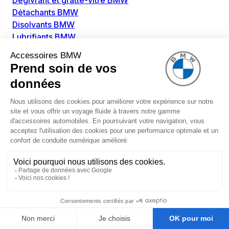
Dégivrant et gratte-vitre BMW
Détachants BMW
Disolvants BMW
Lubrifiants BMW
Nettoyant intérieur BMW
Nettoyant extérieur BMW
Pièces détachées BMW
Alimentation Carburant BMW
Boitier papillon BMW
Faisceau de câble pour réservoir avec pompe
d'aspiration BMW
Injecteur BMW
Pompe à carburant BMW
Pompe diesel BMW
Allumage / Préchauffage BMW
Bobines d'allumage BMW
Boitier de préchauffage BMW
Bougie de préchauffage BMW
Amortissement BMW