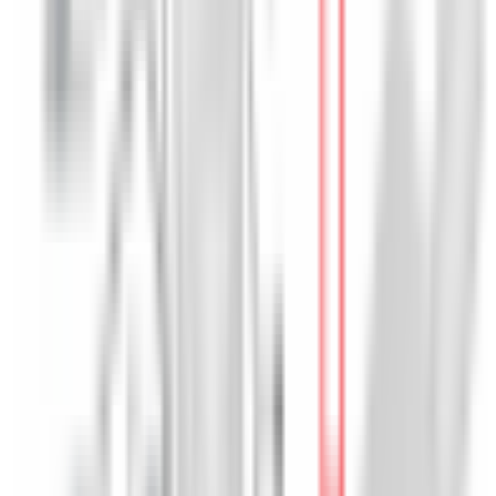
Pièce d'origine
En stock
0
Capteur de particules
diesel - BMW Série 1 F40