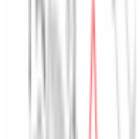
Accueil
/
Accueil
/
Capteur de particules diesel - BMW Série 1 F40
1
/
3