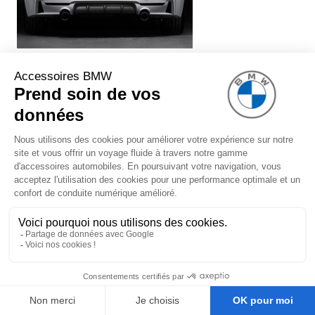
Système de silencieux BMW
Performance (avec embouts chromés)
pour BMW Série 3 F30 F31 (340i
uniquement)
1 299,00 €