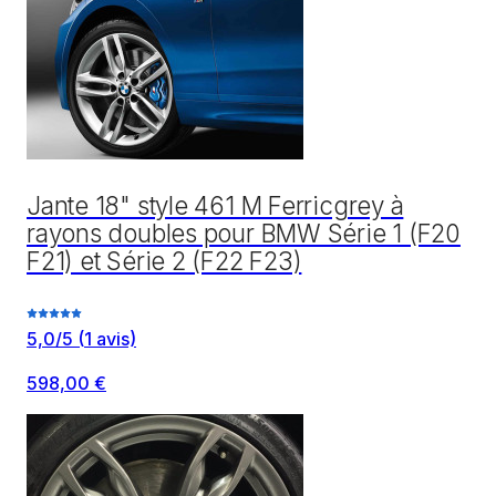
Jante 18" style 461 M Ferricgrey à
rayons doubles pour BMW Série 1 (F20
F21) et Série 2 (F22 F23)
5,0
/5
(
1
avis)
598,00 €