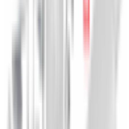
13627828767
4,9
/5
Boutique notée ·
1 569
avis
255,12 €
TTC
ou à partir de
85,04 €
/mois en 3x avec
Oney