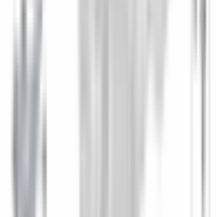
Numéro de châssis sur la carte grise (case E) ou la
plaque constructeur. Cela nous permet de vous fournir
les références exactes adaptées à votre véhicule.
Quantité
Ajouter au panier — 255,12 €