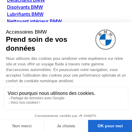
Détachants BMW
Disolvants BMW
Lubrifiants BMW
Nettoyant intérieur BMW
Nettoyant extérieur BMW
Pièces détachées BMW
Alimentation Carburant BMW
Boitier papillon BMW
Faisceau de câble pour réservoir avec pompe
d'aspiration BMW
Injecteur BMW
Pompe à carburant BMW
Pompe diesel BMW
Allumage / Préchauffage BMW
Bobines d'allumage BMW
Boitier de préchauffage BMW
Bougie de préchauffage BMW
Amortissement BMW
Amortisseurs BMW