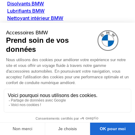
Disolvants BMW
Lubrifiants BMW
Nettoyant intérieur BMW
Nettoyant extérieur BMW
Pièces détachées BMW
Alimentation Carburant BMW
Boitier papillon BMW
Faisceau de câble pour réservoir avec pompe
d'aspiration BMW
Injecteur BMW
Pompe à carburant BMW
Pompe diesel BMW
Allumage / Préchauffage BMW
Bobines d'allumage BMW
Boitier de préchauffage BMW
Bougie de préchauffage BMW
Amortissement BMW
Amortisseurs BMW
Amortisseur de vibrations BMW