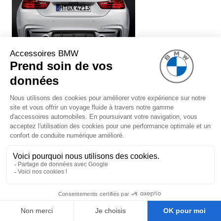
Système de silencieux BMW
Performance (avec embouts chromés)
pour BMW Série 3 F30 F31 (340i
uniquement)
1 299,00 €