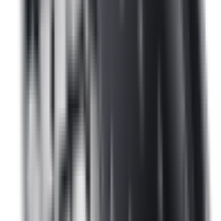
Shadowline pour BMW i4
G26
51139463249
4,9
/5
Boutique notée ·
1 569
avis
466,00 €
TTC
ou à partir de
155,33 €
/mois en 3x avec
Oney