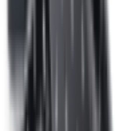
Accueil
/
Accueil
/
Grille de calandre MRR Shadowline pour BMW i4
G26
1
/
2