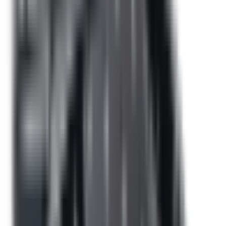
Besoin d'une pièce ?
Toutes les catégories