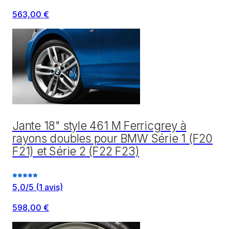
563,00 €
Jante 18" style 461 M Ferricgrey à
rayons doubles pour BMW Série 1 (F20
F21) et Série 2 (F22 F23)
5,0
/5
(
1
avis)
598,00 €