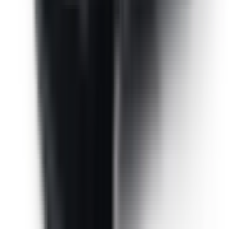
Ajouter au panier — 466,00 €
Veuillez renseigner votre numéro de châssis (VIN) ci-
dessus pour ajouter ce produit au panier.