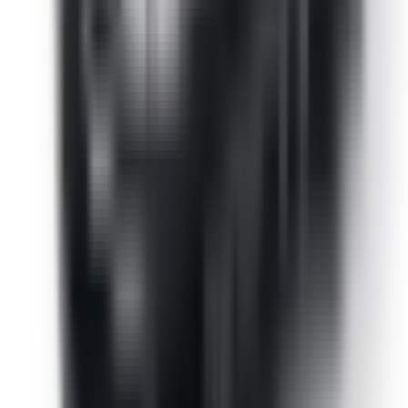
Numéro de châssis sur la carte grise (case E) ou la
plaque constructeur. Cela nous permet de vous fournir
les références exactes adaptées à votre véhicule.
Quantité