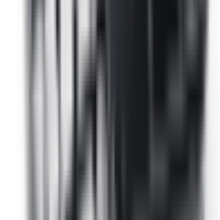
Un doute si ce produit est fait pour votre BMW ?
Vérifiez la
compatibilité avec votre numéro de châssis
(obligatoire)