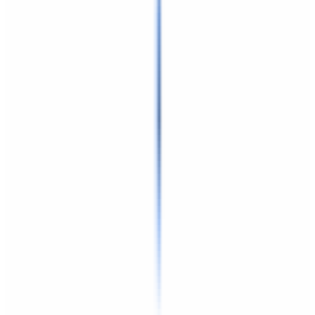
Ajouter au panier — 115,12 €
Veuillez renseigner votre numéro de châssis (VIN) ci-
dessus pour ajouter ce produit au panier.