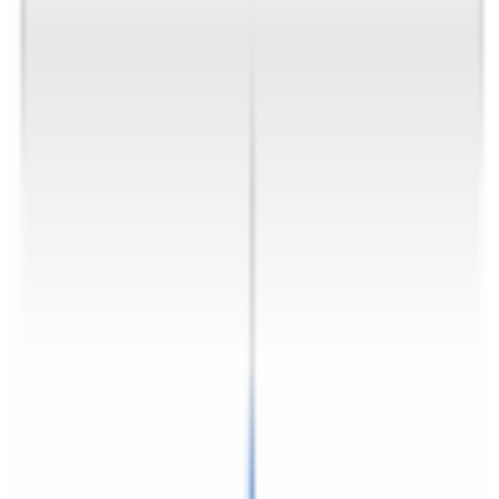
Numéro de châssis sur la carte grise (case E) ou la
plaque constructeur. Cela nous permet de vous fournir
les références exactes adaptées à votre véhicule.
Quantité