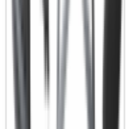
Accueil
/
Accueil
/
Sélecteur de vitesses pour BMW Série 4 G22
G23 G26 GC
1
/
2