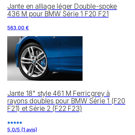
Jante en alliage léger Double-spoke
436 M pour BMW Série 1 F20 F21
563,00 €
Jante 18" style 461 M Ferricgrey à
rayons doubles pour BMW Série 1 (F20
F21) et Série 2 (F22 F23)
5,0
/5
(
1
avis)