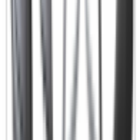
Besoin d'une pièce ?
Toutes les catégories