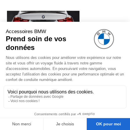
Système de silencieux BMW
Performance (avec embouts chromés)
pour BMW Série 3 F30 F31 (340i
uniquement)
1 299,00 €