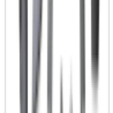
BMW Série 4 G22 G23
G26 GC
61315A44122
4,9
/5
Boutique notée ·
1 569
avis
115,12 €
TTC
ou à partir de
38,37 €
/mois en 3x avec
Oney