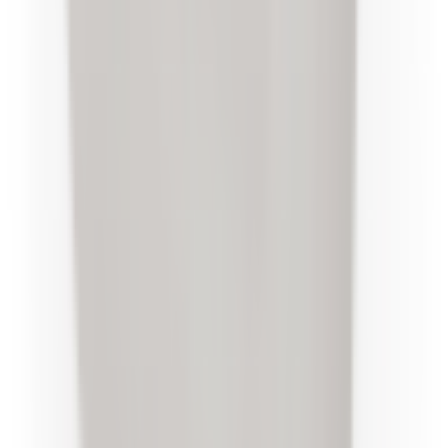
seuil pour BMW Série 1 E81
E82
51471840960
4,9
/5
Boutique notée ·
1 569
avis
20,00 €
TTC
Paiement en 3x ou 4x disponible avec
Oney
dès
100 € d'achat