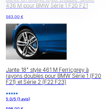
436 M pour BMW Série 1 F20 F21
563,00 €
Jante 18" style 461 M Ferricgrey à
rayons doubles pour BMW Série 1 (F20
F21) et Série 2 (F22 F23)
5,0
/5
(
1
avis)
598,00 €