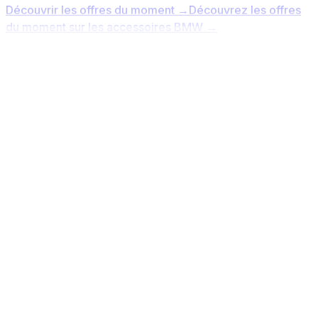
Découvrir les offres du moment
→
Découvrez les offres
du moment sur les accessoires BMW
→
ACCESSOIRES BMW
Groupe GCA - Distributeur
officiel