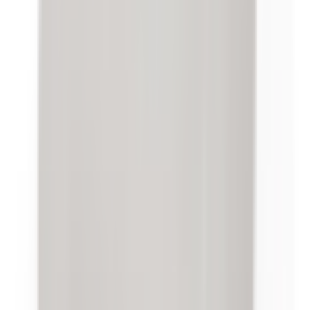
Accueil
/
Accueil
/
Clips (x20) pour barres de seuil pour BMW Série
1 E81 E82
1
/
2