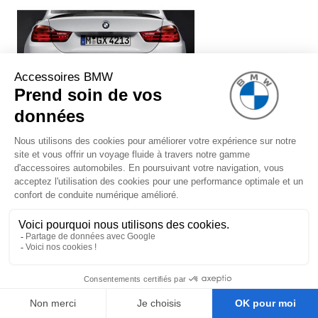
Système de silencieux BMW
Performance (avec embouts chromés)
pour BMW Série 3 F30 F31 (340i
uniquement)
1 299,00 €