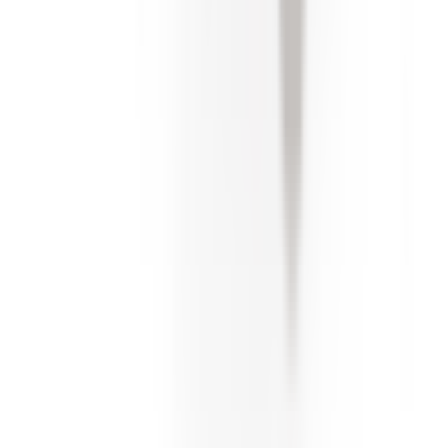
SAV expert BMW
Renseigner le numéro de châssis
Description
Caractéristiques
Clips (x20) pour barres de seuil pour BMW Série 1 E81
E82
Article d'origine BMW