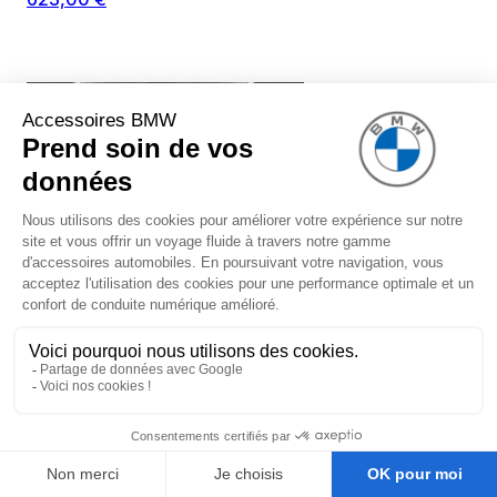
Système de silencieux BMW
Performance (avec embouts chromés)
pour BMW Série 3 F30 F31 (340i
uniquement)
1 299,00 €