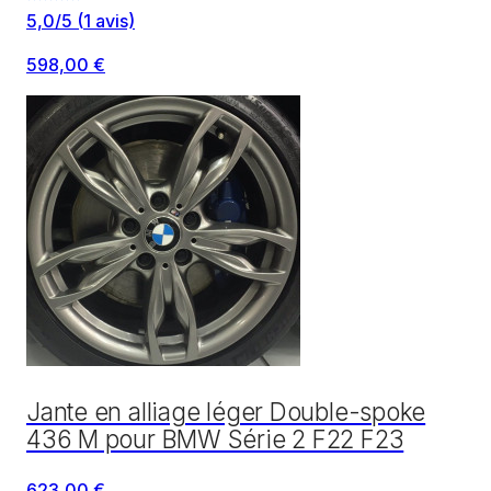
5,0
/5
(
1
avis)
598,00 €
Jante en alliage léger Double-spoke
436 M pour BMW Série 2 F22 F23
623,00 €