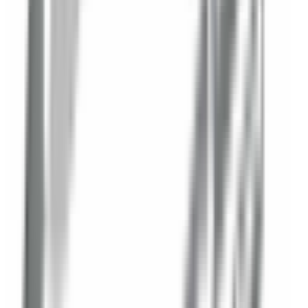
Ajouter au panier — 61,94 €
Veuillez renseigner votre numéro de châssis (VIN) ci-
dessus pour ajouter ce produit au panier.