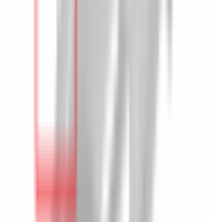
Accueil
/
Accueil
/
Cache dégivreur de glace latérale (côté au
choix) pour BMW Série 3 E90 E91 E92 E93
1
/
2