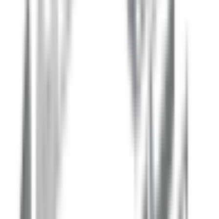
Numéro de châssis sur la carte grise (case E) ou la
plaque constructeur. Cela nous permet de vous fournir
les références exactes adaptées à votre véhicule.
Quantité