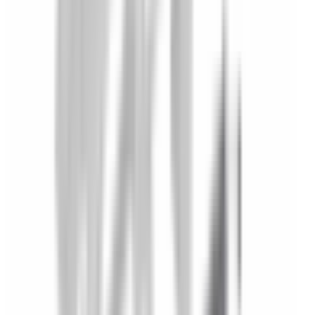
latérale (côté au choix)
pour BMW Série 3 E90 E91
E92 E93
51457059215
4,9
/5
Boutique notée ·
1 569
avis
61,94 €
TTC
Paiement en 3x ou 4x disponible avec
Oney
dès
100 € d'achat