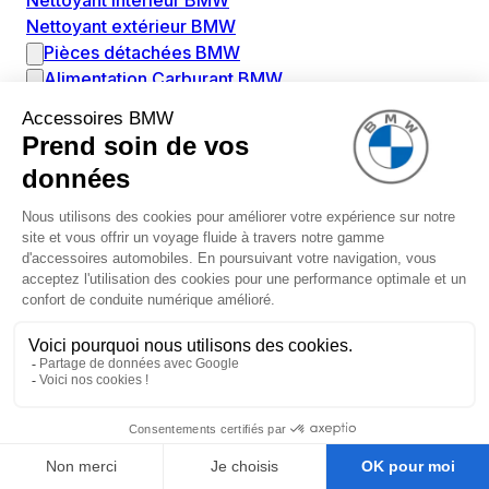
Nettoyant intérieur BMW
Nettoyant extérieur BMW
Pièces détachées BMW
Alimentation Carburant BMW
Boitier papillon BMW
Faisceau de câble pour réservoir avec pompe
d'aspiration BMW
Injecteur BMW
Pompe à carburant BMW
Pompe diesel BMW
Allumage / Préchauffage BMW
Bobines d'allumage BMW
Boitier de préchauffage BMW
Bougie de préchauffage BMW
Amortissement BMW
Amortisseurs BMW
Amortisseur de vibrations BMW
Cassette de ressort en roulé BMW
Kit de réparation amortisseur BMW