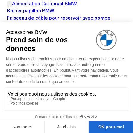
Alimentation Carburant BMW
Boitier papillon BMW
Faisceau de câble pour réservoir avec pompe
d'aspiration BMW
Injecteur BMW
Pompe à carburant BMW
Pompe diesel BMW
Allumage / Préchauffage BMW
Bobines d'allumage BMW
Boitier de préchauffage BMW
Bougie de préchauffage BMW
Amortissement BMW
Amortisseurs BMW
Amortisseur de vibrations BMW
Cassette de ressort en roulé BMW
Kit de réparation amortisseur BMW
Ressort hélicoïdal BMW
Boîte de vitesse BMW
Adaptateur pièce de montage boîte de vitesse BMW