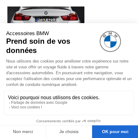
Système de silencieux BMW
Performance (avec embouts chromés)
pour BMW Série 3 F30 F31 (340i
uniquement)
1 299,00 €