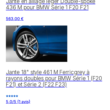
Jante en alliage léger Double-spoke
436 M pour BMW Série 1 F20 F21
563,00 €
Jante 18" style 461 M Ferricgrey à
rayons doubles pour BMW Série 1 (F20
F21) et Série 2 (F22 F23)
5,0
/5
(
1
avis)