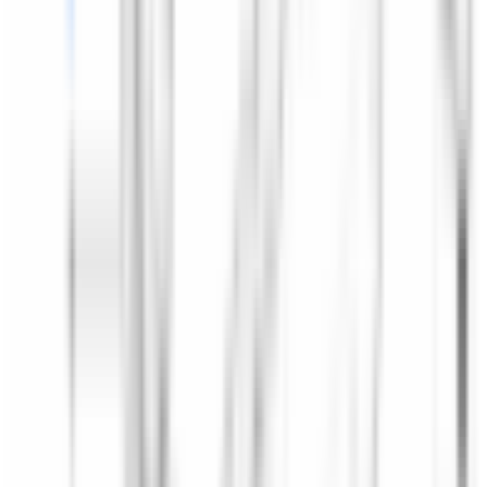
Accueil
/
Accueil
/
Moteur de lève-glace vitre arrière (coté au choix)
pour BMW Série 3 E93
1
/
2