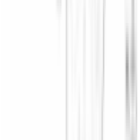
arrière (coté au choix)
pour BMW Série 3 E93
67627198173
4,9
/5
Boutique notée ·
1 569
avis
206,54 €
TTC
ou à partir de
68,85 €
/mois en 3x avec
Oney