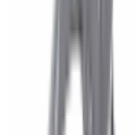
Accueil
/
Accueil
/
Flexible de Réservoir / bocal de lave-glace pour
BMW Série 1 E81 E82 E87 E88
1
/
2