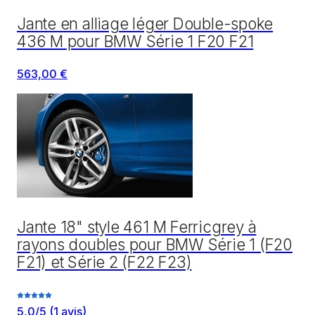
Jante en alliage léger Double-spoke
436 M pour BMW Série 1 F20 F21
563,00 €
Jante 18" style 461 M Ferricgrey à
rayons doubles pour BMW Série 1 (F20
F21) et Série 2 (F22 F23)
5,0
/5
(
1
avis)