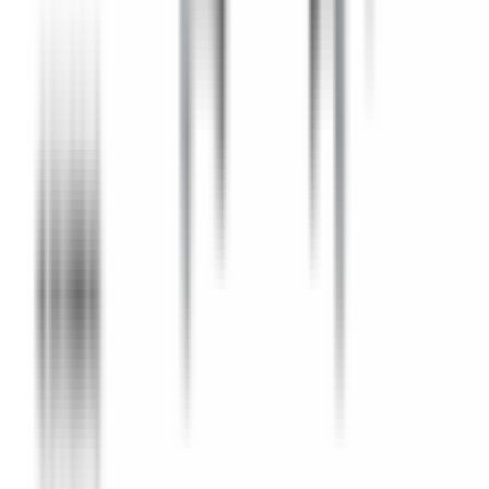
SAV expert BMW
Renseigner le numéro de châssis
Description
Caractéristiques
Flexible de Réservoir / bocal de lave-glace pour BMW
Série 1 E81 E82 E87 E88
Pièce neuve d'origine BMW