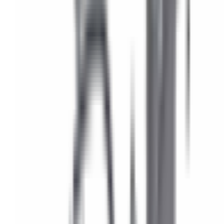
bocal de lave-glace pour
BMW Série 1 E81 E82 E87
E88
61671379530
4,9
/5
Boutique notée ·
1 569
avis
10,75 €
TTC
Paiement en 3x ou 4x disponible avec
Oney
dès
100 € d'achat