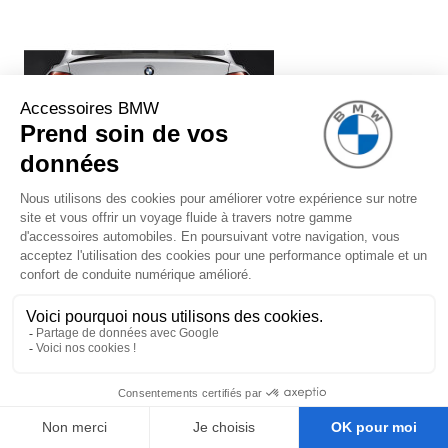
Système de silencieux BMW
Performance (avec embouts chromés)
pour BMW Série 3 F30 F31 (340i
uniquement)
1 299,00 €