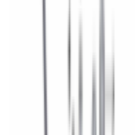
Ajouter au panier — 10,75 €
Veuillez renseigner votre numéro de châssis (VIN) ci-
dessus pour ajouter ce produit au panier.