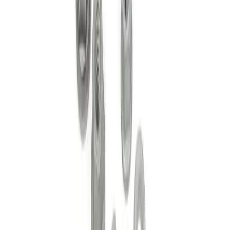
Numéro de châssis sur la carte grise (case E) ou la
plaque constructeur. Cela nous permet de vous fournir
les références exactes adaptées à votre véhicule.
Quantité
Ajouter au panier — 177,28 €
Veuillez renseigner votre numéro de châssis (VIN) ci-