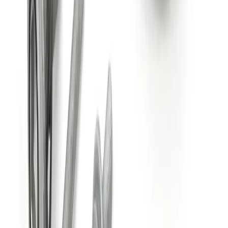
Pièce d'origine
En stock
0
Kit de réparation palier-
support avant pour BMW
X1 F48 X2 F39