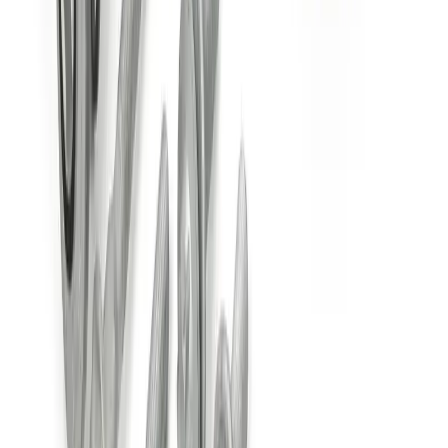
31355A35F26
4,9
/5
Boutique notée ·
1 569
avis
177,28 €
TTC
ou à partir de
59,09 €
/mois en 3x avec
Oney