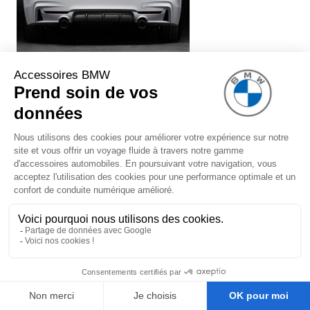
Système de silencieux BMW
Performance (avec embouts chromés)
pour BMW Série 3 F30 F31 (340i
uniquement)
1 299,00 €