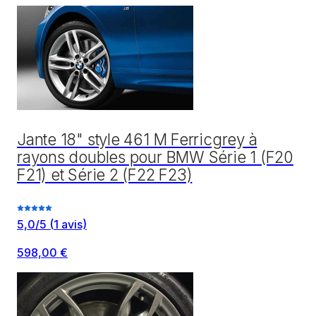
Jante 18" style 461 M Ferricgrey à
rayons doubles pour BMW Série 1 (F20
F21) et Série 2 (F22 F23)
5,0
/5
(
1
avis)
598,00 €