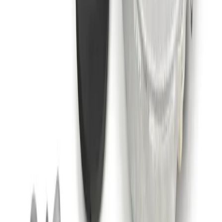
Accueil
/
Accueil
/
Kit de réparation palier-support avant pour BMW
X1 F48 X2 F39