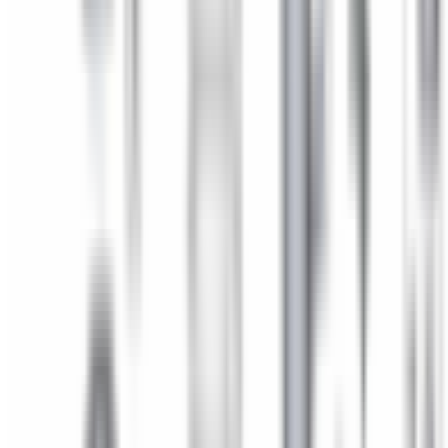
Pièce d'origine
En stock
0
Capuchon de palier