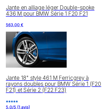
Jante en alliage léger Double-spoke
436 M pour BMW Série 1 F20 F21
563,00 €
Jante 18" style 461 M Ferricgrey à
rayons doubles pour BMW Série 1 (F20
F21) et Série 2 (F22 F23)
5,0
/5
(
1
avis)