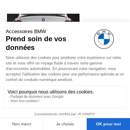
Système de silencieux BMW
Performance (avec embouts chromés)
pour BMW Série 3 F30 F31 (340i
uniquement)
1 299,00 €