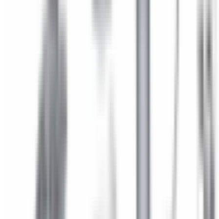
Besoin d'une pièce ?
Toutes les catégories