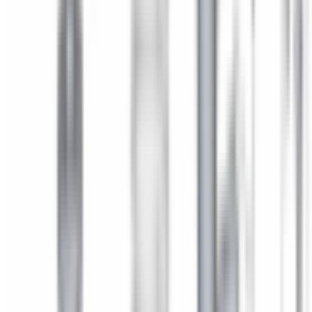
d'amortisseur arrière pour
BMW Série 1 F20 F21
33506791708
4,9
/5
Boutique notée ·
1 569
avis
8,75 €
TTC
Paiement en 3x ou 4x disponible avec
Oney
dès
100 € d'achat