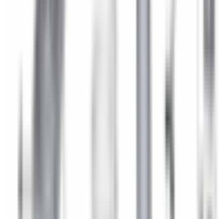
Accueil
/
Accueil
/
Capuchon de palier d'amortisseur arrière pour
BMW Série 1 F20 F21
1
/
2