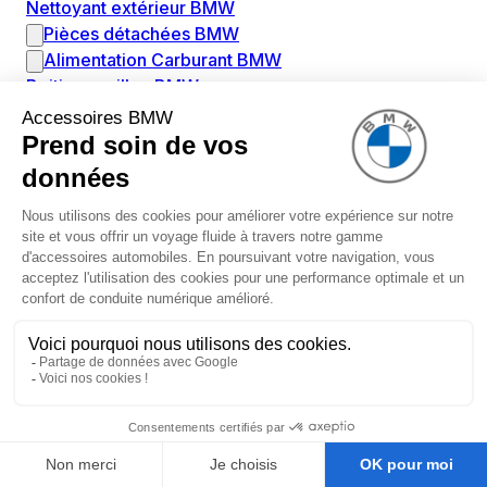
Nettoyant extérieur BMW
Pièces détachées BMW
Alimentation Carburant BMW
Boitier papillon BMW
Faisceau de câble pour réservoir avec pompe
d'aspiration BMW
Injecteur BMW
Pompe à carburant BMW
Pompe diesel BMW
Allumage / Préchauffage BMW
Bobines d'allumage BMW
Boitier de préchauffage BMW
Bougie de préchauffage BMW
Amortissement BMW
Amortisseurs BMW
Amortisseur de vibrations BMW
Cassette de ressort en roulé BMW
Kit de réparation amortisseur BMW
Ressort hélicoïdal BMW