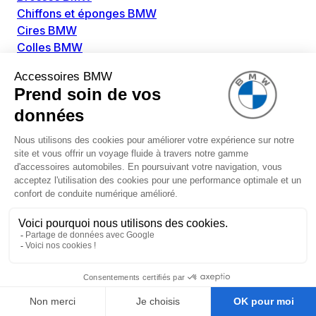
Chiffons et éponges BMW
Cires BMW
Colles BMW
Dégivrant et gratte-vitre BMW
Détachants BMW
Disolvants BMW
Lubrifiants BMW
Nettoyant intérieur BMW
Nettoyant extérieur BMW
Pièces détachées BMW
Alimentation Carburant BMW
Boitier papillon BMW
Faisceau de câble pour réservoir avec pompe
d'aspiration BMW
Injecteur BMW
Pompe à carburant BMW
Pompe diesel BMW
Allumage / Préchauffage BMW