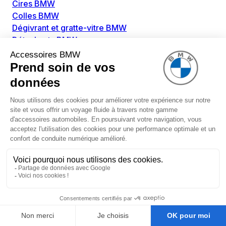
Cires BMW
Colles BMW
Dégivrant et gratte-vitre BMW
Détachants BMW
Disolvants BMW
Lubrifiants BMW
Nettoyant intérieur BMW
Nettoyant extérieur BMW
Pièces détachées BMW
Alimentation Carburant BMW
Boitier papillon BMW
Faisceau de câble pour réservoir avec pompe
d'aspiration BMW
Injecteur BMW
Pompe à carburant BMW
Pompe diesel BMW
Allumage / Préchauffage BMW
Bobines d'allumage BMW
Boitier de préchauffage BMW