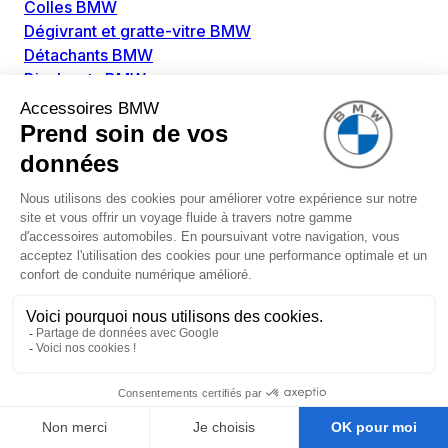
Colles BMW
Dégivrant et gratte-vitre BMW
Détachants BMW
Disolvants BMW
Lubrifiants BMW
Nettoyant intérieur BMW
Nettoyant extérieur BMW
Pièces détachées BMW
Alimentation Carburant BMW
Boitier papillon BMW
Faisceau de câble pour réservoir avec pompe
d'aspiration BMW
Injecteur BMW
Pompe à carburant BMW
Pompe diesel BMW
Allumage / Préchauffage BMW
Bobines d'allumage BMW
Boitier de préchauffage BMW
Bougie de préchauffage BMW