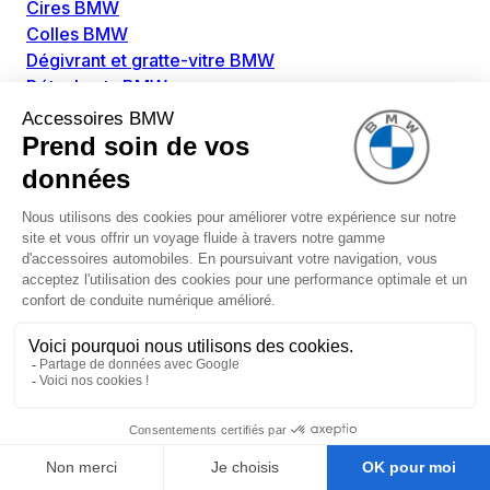
Cires BMW
Colles BMW
Dégivrant et gratte-vitre BMW
Détachants BMW
Disolvants BMW
Lubrifiants BMW
Nettoyant intérieur BMW
Nettoyant extérieur BMW
Pièces détachées BMW
Alimentation Carburant BMW
Boitier papillon BMW
Faisceau de câble pour réservoir avec pompe
d'aspiration BMW
Injecteur BMW
Pompe à carburant BMW
Pompe diesel BMW
Allumage / Préchauffage BMW
Bobines d'allumage BMW
Boitier de préchauffage BMW